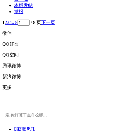
本版发帖
举报
1
2
3
4
.. 8
/ 8 页
下一页
微信
QQ好友
QQ空间
腾讯微博
新浪微博
更多
亲,你打算干点什么呢...

获取觅币