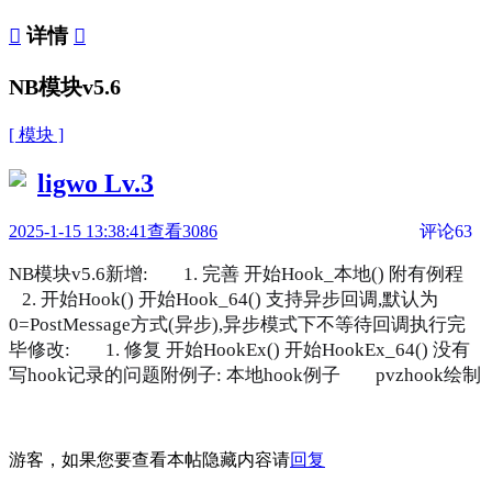

详情

NB模块v5.6
[ 模块 ]
ligwo
Lv.3
2025-1-15 13:38:41
查看3086
评论63
NB模块v5.6
新增:
1. 完善 开始Hook_本地() 附有例程
2. 开始Hook() 开始Hook_64() 支持异步回调,默认为
0=PostMessage方式(异步),异步模式下不等待回调执行完
毕
修改:
1. 修复 开始HookEx() 开始HookEx_64() 没有
写hook记录的问题
附例子: 本地hook例子
pvzhook绘制
游客，如果您要查看本帖隐藏内容请
回复