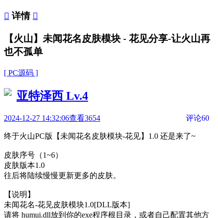

详情

【火山】未闻花名皮肤模块 - 花见分享-让火山再
也不孤单
[ PC源码 ]
亚特泽西
Lv.4
2024-12-27 14:32:06
查看3654
评论60
终于火山PC版【未闻花名皮肤模块-花见】1.0 还是来了~
皮肤序号（1~6）
皮肤版本1.0
往后将陆续慢慢更新更多的皮肤。
【说明】
未闻花名-花见皮肤模块1.0[DLL版本]
请将 humui.dll放到你的exe程序根目录，或者自己配置其他方