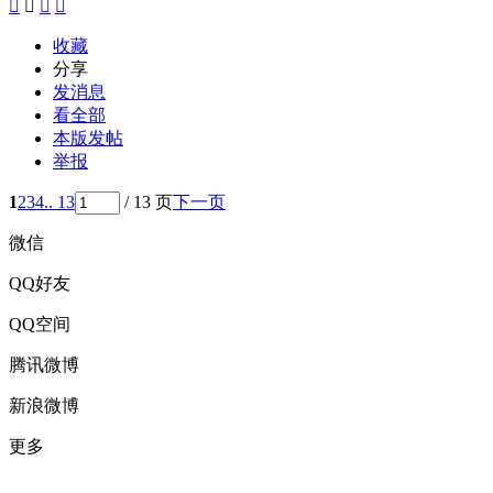




收藏
分享
发消息
看全部
本版发帖
举报
1
2
3
4
.. 13
/ 13 页
下一页
微信
QQ好友
QQ空间
腾讯微博
新浪微博
更多