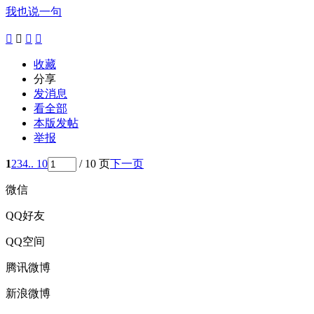
我也说一句




收藏
分享
发消息
看全部
本版发帖
举报
1
2
3
4
.. 10
/ 10 页
下一页
微信
QQ好友
QQ空间
腾讯微博
新浪微博