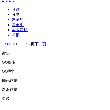




收藏
分享
发消息
看全部
本版发帖
举报
1
2
3
4
.. 8
/ 8 页
下一页
微信
QQ好友
QQ空间
腾讯微博
新浪微博
更多