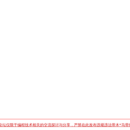
论坛仅限于编程技术相关的交流探讨与分享，严禁在此发布违规违法带木*马带