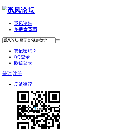
觅风论坛
免费拿觅币
忘记密码？
QQ登录
微信登录
登陆
注册
反馈建议