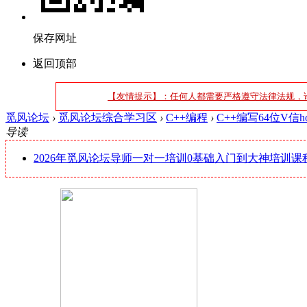
保存网址
返回顶部
【友情提示】：任何人都需要严格遵守法律法规，
觅风论坛
›
觅风论坛综合学习区
›
C++编程
›
C++编写64位V信ho
导读
2026年觅风论坛导师一对一培训0基础入门到大神培训课