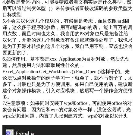
4.参数是变体型的，可能要猜或者看文档实际是什么类型，然
后可以通过制变体型（）来传参或者直接改源码的参数类型为
目标类型
5.不会去汉化这几个模块的，有偿倒是考虑，而且仅限百d翻
译，这么多子程序和参数，用百d翻译api的话， 能上百万的调
用次数，而且时间也太久，我自用的PS对象也只是把备注给
汉化了，开源的这几个对象没有备注那就懒得处理了，我也只
是为了开源才转换的这几个对象，我自己用不到，应该也没啥
要更新的了。
6.如何使用。基本都是xxx_Application为目标对象，然后先创
建，然后使用方法和获取属性什么的，
Excel_Application.Get_Workbooks ().Fun_Open ()这样子的。先
论坛找点对象操作的例子学习一下就会了，就不写例子了，太
多了，封装也只是为了方便调用。如果自己使用的话，建议新
建个对象操作模块，引入对应模块，然后写一个操作会方便很
多。
7.注意事项：如果同时安装了wps和office，可能使用office的对
象会有问题，因为它和wps的对象名称一样，没怎么测试，光
wps应该没问题，内置了几张创建方式。wps的对象以K开头