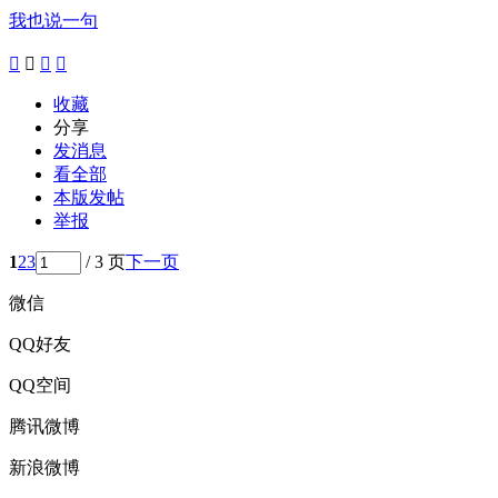
我也说一句




收藏
分享
发消息
看全部
本版发帖
举报
1
2
3
/ 3 页
下一页
微信
QQ好友
QQ空间
腾讯微博
新浪微博