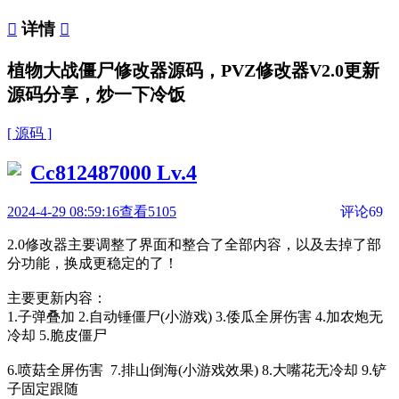

详情

植物大战僵尸修改器源码，PVZ修改器V2.0更新
源码分享，炒一下冷饭
[ 源码 ]
Cc812487000
Lv.4
2024-4-29 08:59:16
查看5105
评论69
2.0修改器主要调整了界面和整合了全部内容，以及去掉了部
分功能，换成更稳定的了！
主要更新内容：
1.子弹叠加 2.自动锤僵尸(小游戏) 3.倭瓜全屏伤害 4.加农炮无
冷却 5.脆皮僵尸
6.喷菇全屏伤害 7.排山倒海(小游戏效果) 8.大嘴花无冷却 9.铲
子固定跟随