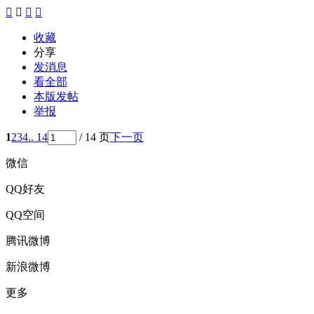




收藏
分享
发消息
看全部
本版发帖
举报
1
2
3
4
.. 14
/ 14 页
下一页
微信
QQ好友
QQ空间
腾讯微博
新浪微博
更多