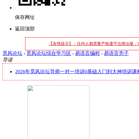
保存网址
返回顶部
【友情提示】：任何人都需要严格遵守法律法规，
觅风论坛
›
觅风论坛综合学习区
›
易语言编程
›
易语言壳子
导读
2026年觅风论坛导师一对一培训0基础入门到大神培训课