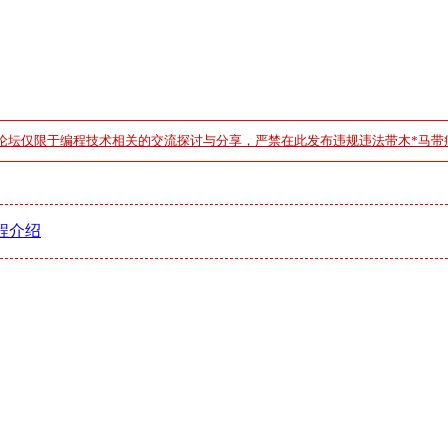
论坛仅限于编程技术相关的交流探讨与分享，严禁在此发布违规违法带木*马带
程介绍