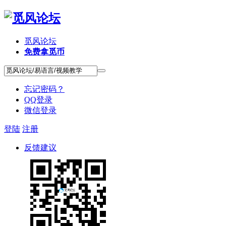
觅风论坛
免费拿觅币
忘记密码？
QQ登录
微信登录
登陆
注册
反馈建议