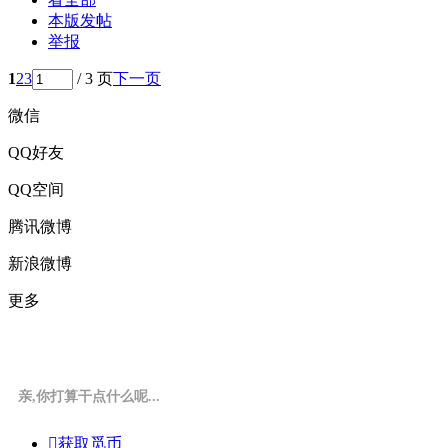
本版发帖
举报
1
2
3
/ 3 页
下一页
微信
QQ好友
QQ空间
腾讯微博
新浪微博
更多
亲,你打算干点什么呢...

获取觅币