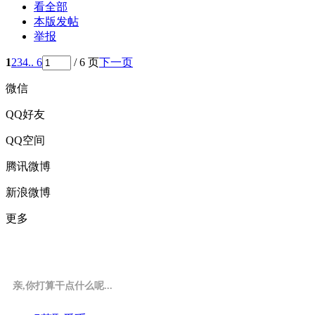
看全部
本版发帖
举报
1
2
3
4
.. 6
/ 6 页
下一页
微信
QQ好友
QQ空间
腾讯微博
新浪微博
更多
亲,你打算干点什么呢...