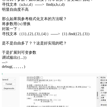
寻找文本（a,b,c,d）------> find(a,b,c,d)
明显自由度不高
那么如果我参考格式化文本的方法呢？
将参数用{x}替换
封装一下：
寻找文本（{1},{2},{3},{4}）------> {1}.find({2},{3})
是不是自由多了？？这是好实现的吧？
于是扩展到可变参数
调试输出({...})
--->
debug(, , , , , , )