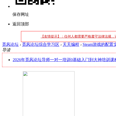
保存网址
返回顶部
【友情提示】：任何人都需要严格遵守法律法规，
觅风论坛
›
觅风论坛综合学习区
›
天天编程
›
Steam游戏的配置
导读
2026年觅风论坛导师一对一培训0基础入门到大神培训课