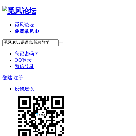
觅风论坛
免费拿觅币
忘记密码？
QQ登录
微信登录
登陆
注册
反馈建议