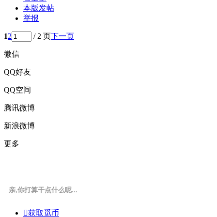
本版发帖
举报
1
2
/ 2 页
下一页
微信
QQ好友
QQ空间
腾讯微博
新浪微博
更多
亲,你打算干点什么呢...

获取觅币