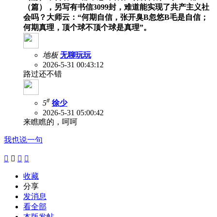
（篇），另写有书信3099封，难道能实现了共产主义社
会吗？大师云：“何期自信，张开臭B忽悠B毛是自信；
何期真理，顶个球不顶个球是真理”。
地板
无聊玩玩
2026-5-31 00:43:12
路过还不错
#
5
徐少
2026-5-31 05:00:42
来瞧瞧的，呵呵
我也说一句




收藏
分享
发消息
看全部
本版发帖