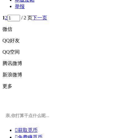
举报
1
2
/ 2 页
下一页
微信
QQ好友
QQ空间
腾讯微博
新浪微博
更多
亲,你打算干点什么呢...

获取觅币

免费赚觅币