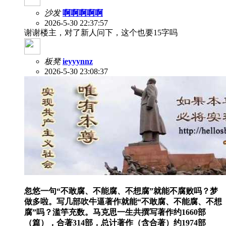
沙发
啊啊啊啊啊
2026-5-30 22:37:57
谢谢楼主，对了新人问下，这个也要15字吗
板凳
ieyyynnz
2026-5-30 23:08:37
忽悠一句“不敢腐、不能腐、不想腐”就能不腐败吗？梦
做多啦。写几部吹牛逼著作就能“不敢腐、不能腐、不想
腐”吗？滥竽充数。马克思一生共撰写著作约1660部
（篇），合著314部，总计著作（含合著）约1974部