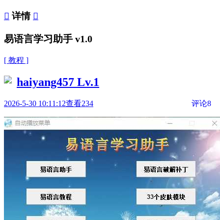

详情

易语言学习助手 v1.0
[ 教程 ]
haiyang457
Lv.1
2026-5-30 10:11:12
查看234
评论8