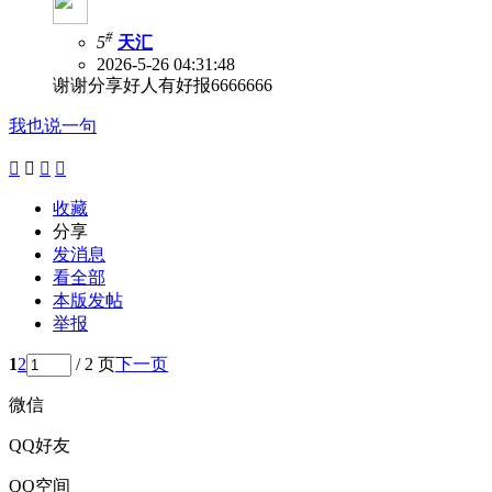
#
5
天汇
2026-5-26 04:31:48
谢谢分享好人有好报6666666
我也说一句




收藏
分享
发消息
看全部
本版发帖
举报
1
2
/ 2 页
下一页
微信
QQ好友
QQ空间