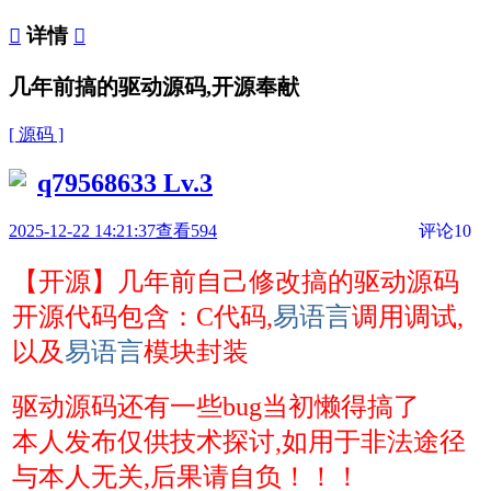

详情

几年前搞的驱动源码,开源奉献
[ 源码 ]
q79568633
Lv.3
2025-12-22 14:21:37
查看594
评论10
【开源】几年前自己修改搞的驱动源码
开源代码包含：C
代码,
易语言
调用调试,
以及
易语言
模块封装
驱动源码
还有一些bug当初懒得搞了
本人发布仅供技术探讨,如用于非法途径
与本人无关
,
后果请自负！！！