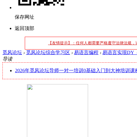
保存网址
返回顶部
【友情提示】：任何人都需要严格遵守法律法规，
觅风论坛
›
觅风论坛综合学习区
›
易语言编程
›
易语言实现DY_de
导读
2026年觅风论坛导师一对一培训0基础入门到大神培训课