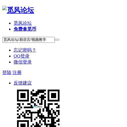
觅风论坛
免费拿觅币
忘记密码？
QQ登录
微信登录
登陆
注册
反馈建议