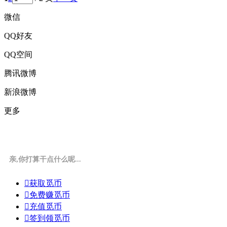
微信
QQ好友
QQ空间
腾讯微博
新浪微博
更多
亲,你打算干点什么呢...

获取觅币

免费赚觅币

充值觅币

签到领觅币