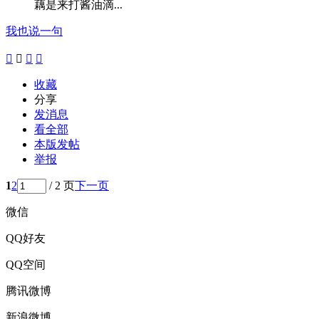
藕是来打酱油滴...
我也说一句




收藏
分享
发消息
看全部
本版发帖
举报
1
2
/ 2 页
下一页
微信
QQ好友
QQ空间
腾讯微博
新浪微博