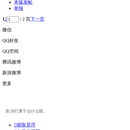
本版发帖
举报
1
2
/ 2 页
下一页
微信
QQ好友
QQ空间
腾讯微博
新浪微博
更多
亲,你打算干点什么呢...

获取觅币