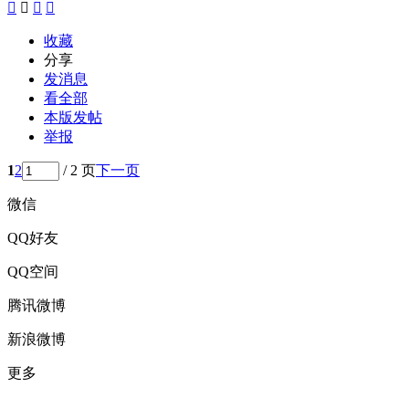




收藏
分享
发消息
看全部
本版发帖
举报
1
2
/ 2 页
下一页
微信
QQ好友
QQ空间
腾讯微博
新浪微博
更多