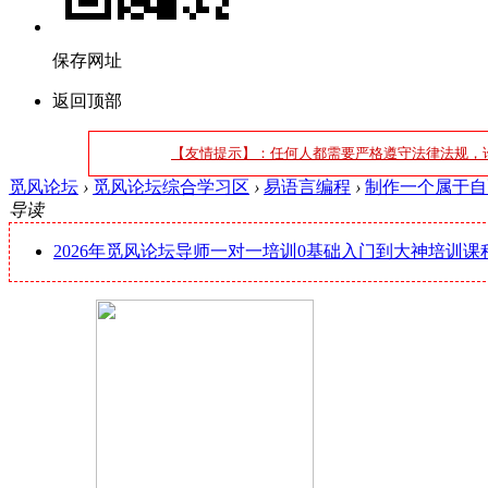
保存网址
返回顶部
【友情提示】：任何人都需要严格遵守法律法规，
觅风论坛
›
觅风论坛综合学习区
›
易语言编程
›
制作一个属于自
导读
2026年觅风论坛导师一对一培训0基础入门到大神培训课