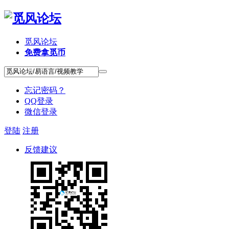
觅风论坛
免费拿觅币
忘记密码？
QQ登录
微信登录
登陆
注册
反馈建议