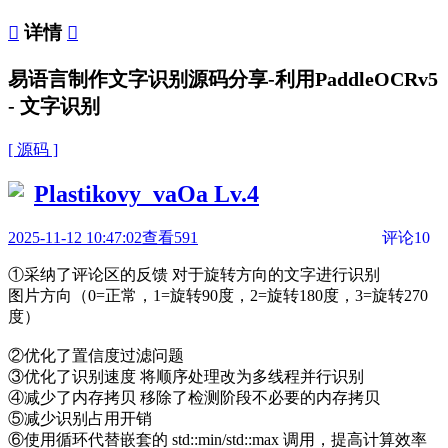

详情

易语言制作文字识别源码分享-利用PaddleOCRv5
- 文字识别
[ 源码 ]
Plastikovy_vaOa
Lv.4
2025-11-12 10:47:02
查看591
评论10
①采纳了评论区的反馈 对于旋转方向的文字进行识别
图片方向（0=正常，1=旋转90度，2=旋转180度，3=旋转270
度）
②优化了置信度过滤问题
③优化了识别速度 将顺序处理改为多线程并行识别
④减少了内存拷贝 移除了检测阶段不必要的内存拷贝
⑤减少识别占用开销
⑥使用循环代替嵌套的 std::min/std::max 调用，提高计算效率