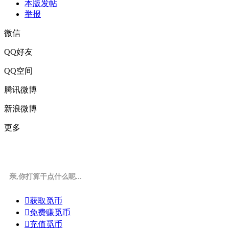
本版发帖
举报
微信
QQ好友
QQ空间
腾讯微博
新浪微博
更多
亲,你打算干点什么呢...

获取觅币

免费赚觅币

充值觅币