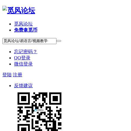
觅风论坛
免费拿觅币
忘记密码？
QQ登录
微信登录
登陆
注册
反馈建议