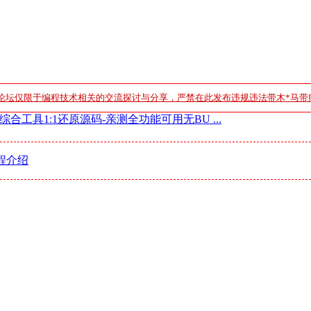
论坛仅限于编程技术相关的交流探讨与分享，严禁在此发布违规违法带木*马带
合工具1:1还原源码-亲测全功能可用无BU ...
程介绍