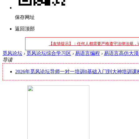
保存网址
返回顶部
【友情提示】：任何人都需要严格遵守法律法规，
觅风论坛
›
觅风论坛综合学习区
›
易语言编程
›
易语言高仿大漠综
导读
2026年觅风论坛导师一对一培训0基础入门到大神培训课