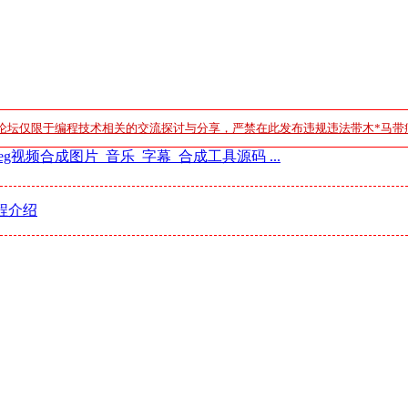
论坛仅限于编程技术相关的交流探讨与分享，严禁在此发布违规违法带木*马带
eg视频合成图片_音乐_字幕_合成工具源码 ...
程介绍