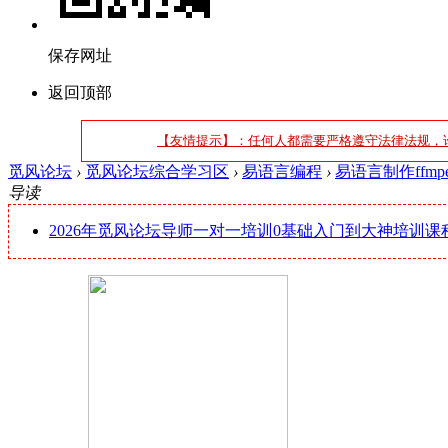
保存网址
返回顶部
【友情提示】：任何人都需要严格遵守法律法规，
觅风论坛
›
觅风论坛综合学习区
›
易语言编程
›
易语言制作ffmp
导读
2026年觅风论坛导师一对一培训0基础入门到大神培训课