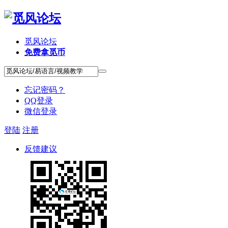
觅风论坛
免费拿觅币
忘记密码？
QQ登录
微信登录
登陆
注册
反馈建议