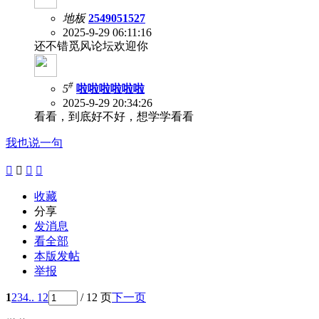
地板
2549051527
2025-9-29 06:11:16
还不错觅风论坛欢迎你
#
5
啦啦啦啦啦啦
2025-9-29 20:34:26
看看，到底好不好，想学学看看
我也说一句




收藏
分享
发消息
看全部
本版发帖
举报
1
2
3
4
.. 12
/ 12 页
下一页