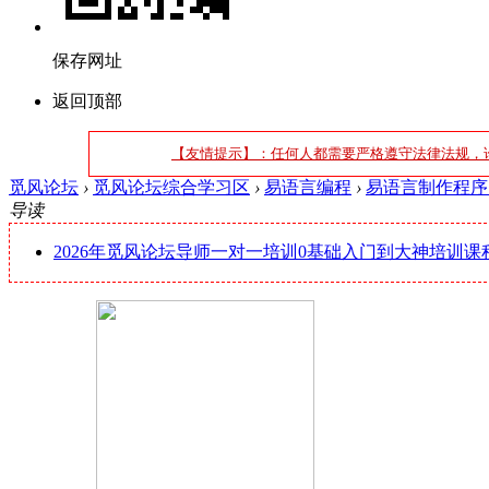
保存网址
返回顶部
【友情提示】：任何人都需要严格遵守法律法规，
觅风论坛
›
觅风论坛综合学习区
›
易语言编程
›
易语言制作程序
导读
2026年觅风论坛导师一对一培训0基础入门到大神培训课