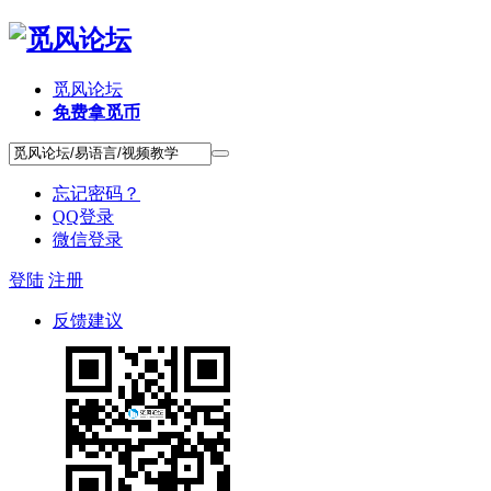
觅风论坛
免费拿觅币
忘记密码？
QQ登录
微信登录
登陆
注册
反馈建议