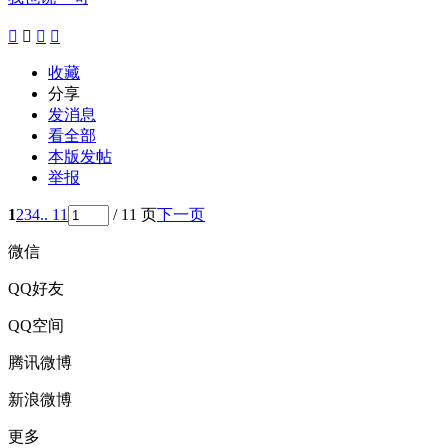




收藏
分享
发消息
看全部
本版发帖
举报
1
2
3
4
.. 11
/ 11 页
下一页
微信
QQ好友
QQ空间
腾讯微博
新浪微博
更多