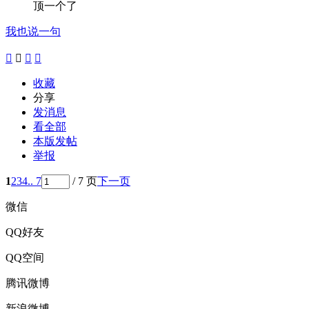
顶一个了
我也说一句




收藏
分享
发消息
看全部
本版发帖
举报
1
2
3
4
.. 7
/ 7 页
下一页
微信
QQ好友
QQ空间
腾讯微博
新浪微博