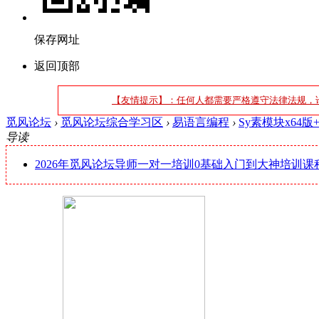
保存网址
返回顶部
【友情提示】：任何人都需要严格遵守法律法规，
觅风论坛
›
觅风论坛综合学习区
›
易语言编程
›
Sy素模块x64
导读
2026年觅风论坛导师一对一培训0基础入门到大神培训课