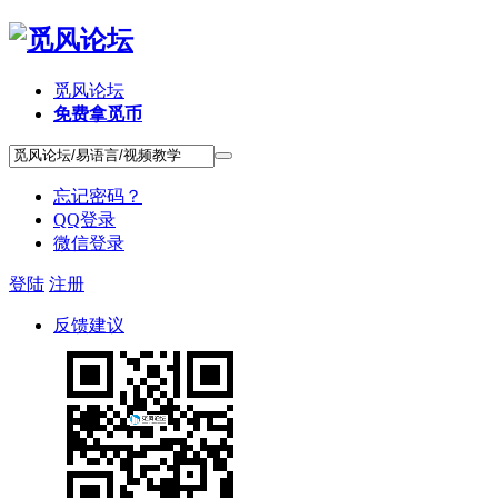
觅风论坛
免费拿觅币
忘记密码？
QQ登录
微信登录
登陆
注册
反馈建议