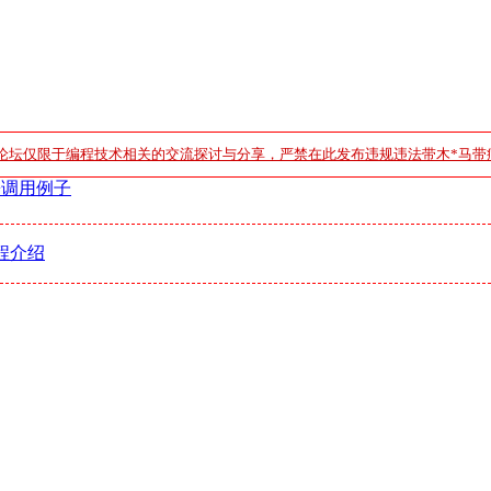
论坛仅限于编程技术相关的交流探讨与分享，严禁在此发布违规违法带木*马带
版+调用例子
程介绍