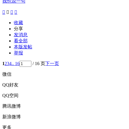
我也说一句




收藏
分享
发消息
看全部
本版发帖
举报
1
2
3
4
.. 16
/ 16 页
下一页
微信
QQ好友
QQ空间
腾讯微博
新浪微博
更多