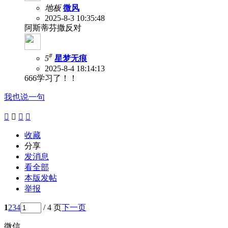
地板
微风
2025-8-3 10:35:48
阿斯蒂芬撒反对
#
5
星梦无痕
2025-8-4 18:14:13
666学习了！！
我也说一句




收藏
分享
发消息
看全部
本版发帖
举报
1
2
3
4
/ 4 页
下一页
微信