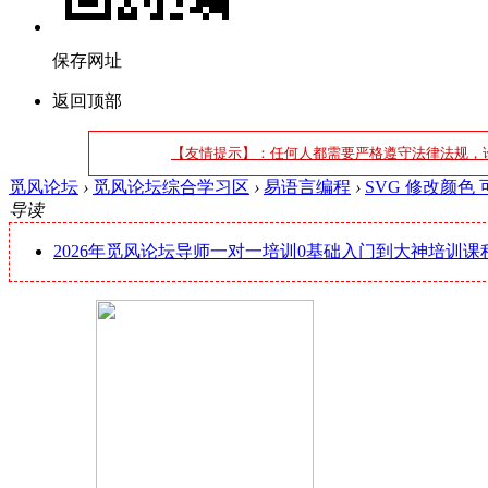
保存网址
返回顶部
【友情提示】：任何人都需要严格遵守法律法规，
觅风论坛
›
觅风论坛综合学习区
›
易语言编程
›
SVG 修改颜色
导读
2026年觅风论坛导师一对一培训0基础入门到大神培训课