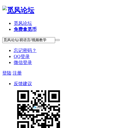
觅风论坛
免费拿觅币
忘记密码？
QQ登录
微信登录
登陆
注册
反馈建议