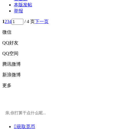
本版发帖
举报
1
2
3
4
/ 4 页
下一页
微信
QQ好友
QQ空间
腾讯微博
新浪微博
更多
亲,你打算干点什么呢...

获取觅币