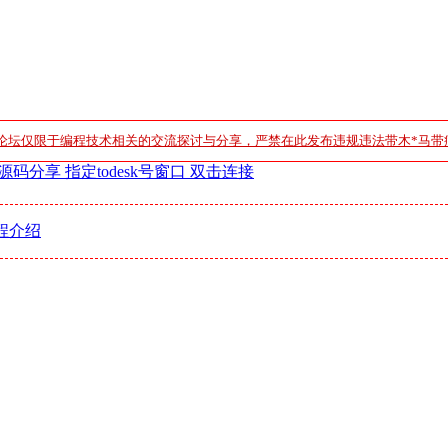
论坛仅限于编程技术相关的交流探讨与分享，严禁在此发布违规违法带木*马带
接源码分享 指定todesk号窗口 双击连接
程介绍