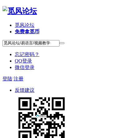
觅风论坛
免费拿觅币
忘记密码？
QQ登录
微信登录
登陆
注册
反馈建议