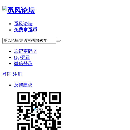
觅风论坛
免费拿觅币
忘记密码？
QQ登录
微信登录
登陆
注册
反馈建议