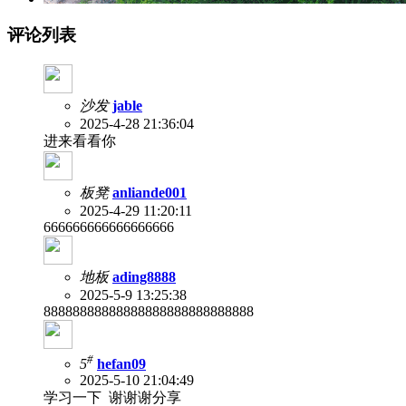
评论列表
沙发
jable
2025-4-28 21:36:04
进来看看你
板凳
anliande001
2025-4-29 11:20:11
666666666666666666
地板
ading8888
2025-5-9 13:25:38
88888888888888888888888888888
#
5
hefan09
2025-5-10 21:04:49
学习一下 谢谢谢分享