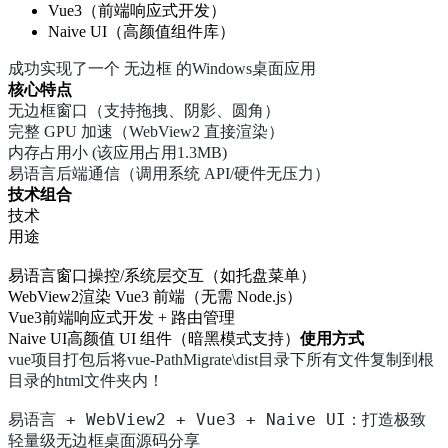
Vue3（前端响应式开发）
Naive UI（高颜值组件库）
成功实现了一个 无边框 的Windows桌面应用
核心特点
无边框窗口（支持拖拽、阴影、圆角）
完整 GPU 加速（WebView2 直接渲染）
内存占用小 (该应用占用1.3MB)
易语言后端通信（调用系统 API/硬件无压力）
技术组合
技术
用途
易语言窗口操控/系统层交互（如托盘菜单）
WebView2渲染 Vue3 前端（无需 Node.js）
Vue3前端响应式开发 + 路由管理
Naive UI高颜值 UI 组件（暗黑模式支持）
使用方式
vue项目打包后将vue-PathMigrate\dist目录下所有文件复制到根
目录的html文件夹内！
易语言 + WebView2 + Vue3 + Naive UI：打造极致
轻量级无边框桌面源码分享