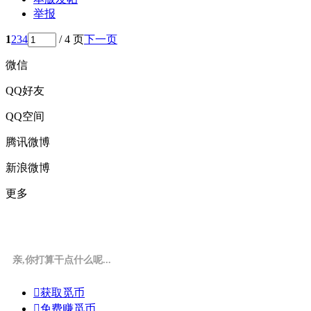
举报
1
2
3
4
/ 4 页
下一页
微信
QQ好友
QQ空间
腾讯微博
新浪微博
更多
亲,你打算干点什么呢...

获取觅币

免费赚觅币