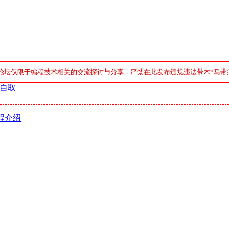
论坛仅限于编程技术相关的交流探讨与分享，严禁在此发布违规违法带木*马带
自取
程介绍