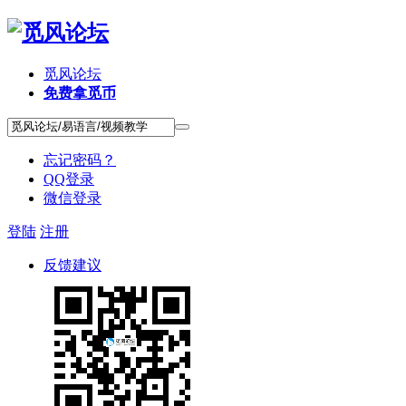
觅风论坛
免费拿觅币
忘记密码？
QQ登录
微信登录
登陆
注册
反馈建议