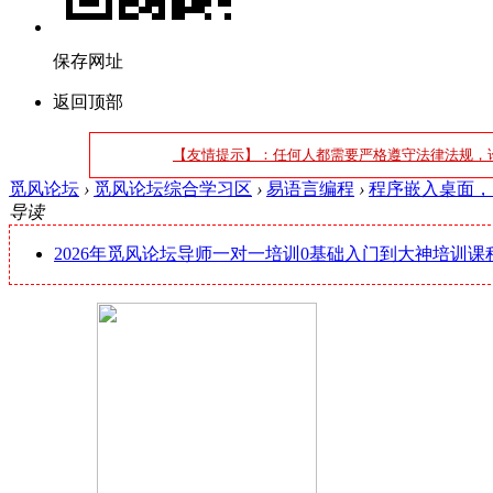
保存网址
返回顶部
【友情提示】：任何人都需要严格遵守法律法规，
觅风论坛
›
觅风论坛综合学习区
›
易语言编程
›
程序嵌入桌面，
导读
2026年觅风论坛导师一对一培训0基础入门到大神培训课