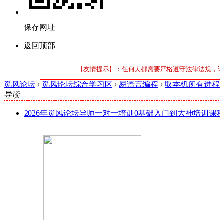
保存网址
返回顶部
【友情提示】：任何人都需要严格遵守法律法规，
觅风论坛
›
觅风论坛综合学习区
›
易语言编程
›
取本机所有进程
导读
2026年觅风论坛导师一对一培训0基础入门到大神培训课