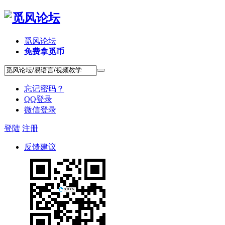
觅风论坛
免费拿觅币
忘记密码？
QQ登录
微信登录
登陆
注册
反馈建议