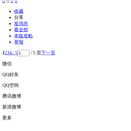




收藏
分享
发消息
看全部
本版发帖
举报
1
2
3
4
.. 5
/ 5 页
下一页
微信
QQ好友
QQ空间
腾讯微博
新浪微博
更多