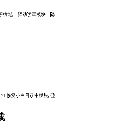
等功能。 驱动读写模块，隐
存 //3.修复小白目录中模块, 整
载