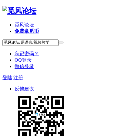
觅风论坛
免费拿觅币
忘记密码？
QQ登录
微信登录
登陆
注册
反馈建议