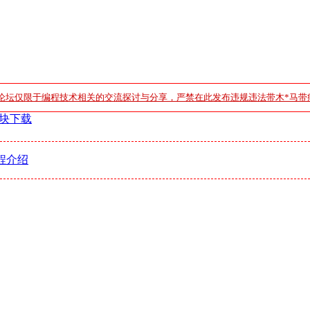
论坛仅限于编程技术相关的交流探讨与分享，严禁在此发布违规违法带木*马带
7模块下载
程介绍