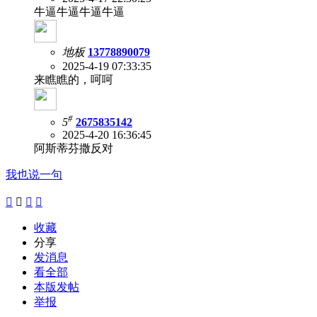
牛逼牛逼牛逼牛逼
地板
13778890079
2025-4-19 07:33:35
来瞧瞧的，呵呵
#
5
2675835142
2025-4-20 16:36:45
阿斯蒂芬撒反对
我也说一句




收藏
分享
发消息
看全部
本版发帖
举报