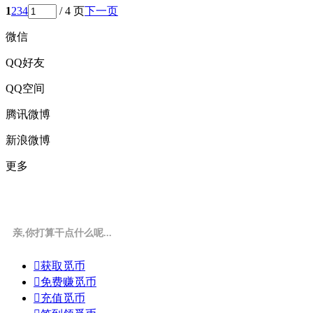
1
2
3
4
/ 4 页
下一页
微信
QQ好友
QQ空间
腾讯微博
新浪微博
更多
亲,你打算干点什么呢...

获取觅币

免费赚觅币

充值觅币