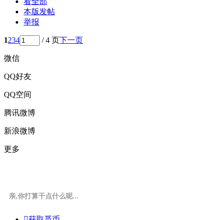
看全部
本版发帖
举报
1
2
3
4
/ 4 页
下一页
微信
QQ好友
QQ空间
腾讯微博
新浪微博
更多
亲,你打算干点什么呢...

获取觅币