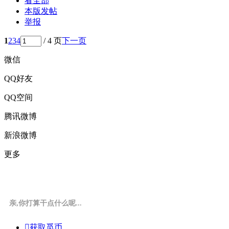
看全部
本版发帖
举报
1
2
3
4
/ 4 页
下一页
微信
QQ好友
QQ空间
腾讯微博
新浪微博
更多
亲,你打算干点什么呢...

获取觅币