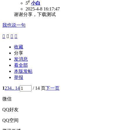
#
5
小白
2025-4-8 16:17:47
谢谢分享，下载测试
我也说一句




收藏
分享
发消息
看全部
本版发帖
举报
1
2
3
4
.. 14
/ 14 页
下一页
微信
QQ好友
QQ空间