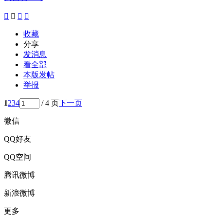




收藏
分享
发消息
看全部
本版发帖
举报
1
2
3
4
/ 4 页
下一页
微信
QQ好友
QQ空间
腾讯微博
新浪微博
更多