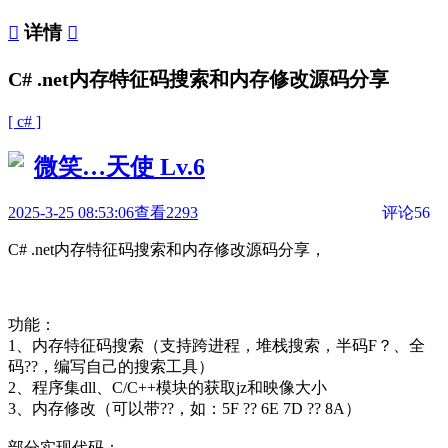

详情

C# .net内存特征码搜索和内存修改源码分享
[ c# ]
微笑…天使
Lv.6
2025-3-25 08:53:06
查看2293
评论56
C# .net内存特征码搜索和内存修改源码分享，
功能：
1、内存特征码搜索（支持跨进程，堆栈搜索，半码F？、全
码??，编写自己的搜索工具）
2、程序集dll、C/C++模块的获取jz和映像大小
3、内存修改（可以带??，如：5F ?? 6E 7D ?? 8A）
部分实现代码：